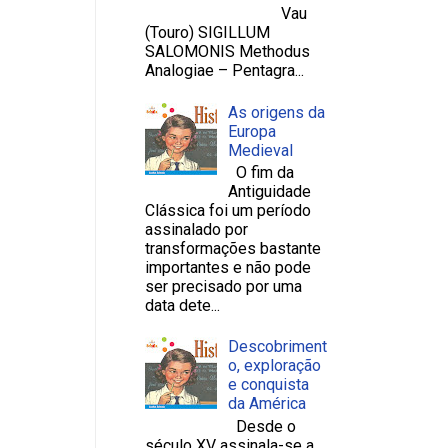
Vau
(Touro) SIGILLUM
SALOMONIS Methodus
Analogiae – Pentagra...
As origens da
Europa
Medieval
O fim da
Antiguidade
Clássica foi um período
assinalado por
transformações bastante
importantes e não pode
ser precisado por uma
data dete...
Descobriment
o, exploração
e conquista
da América
Desde o
século XV assinala-se a