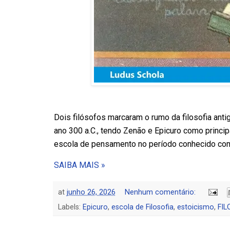
Dois filósofos marcaram o rumo da filosofia anti
ano 300 a.C., tendo Zenão e Epicuro como princi
escola de pensamento no período conhecido como 
SAIBA MAIS »
at
junho 26, 2026
Nenhum comentário:
Labels:
Epicuro
,
escola de Filosofia
,
estoicismo
,
FIL