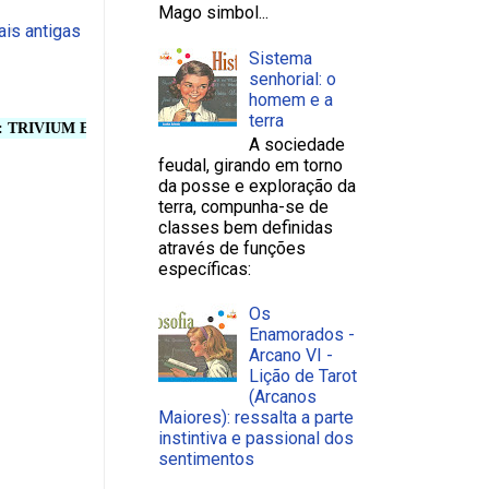
Mago simbol...
is antigas
Sistema
senhorial: o
homem e a
terra
M ET QUADRIVIUM. LUDUS SCHOLA - ESCOLA COOPERATIVA DE ENS
A sociedade
feudal, girando em torno
da posse e exploração da
terra, compunha-se de
classes bem definidas
através de funções
específicas:
Os
Enamorados -
Arcano VI -
Lição de Tarot
(Arcanos
Maiores): ressalta a parte
instintiva e passional dos
sentimentos