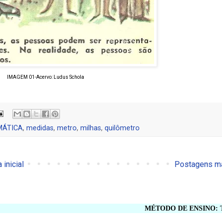
IMAGEM 01-Acervo: Ludus Schola
ÁTICA
,
medidas
,
metro
,
milhas
,
quilômetro
 inicial
Postagens ma
MÉTODO DE ENSINO: TRIVIU