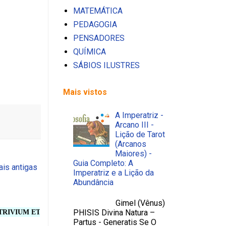
MATEMÁTICA
PEDAGOGIA
PENSADORES
QUÍMICA
SÁBIOS ILUSTRES
Mais vistos
A Imperatriz -
Arcano III -
Lição de Tarot
(Arcanos
Maiores) -
Guia Completo: A
is antigas
Imperatriz e a Lição da
Abundância
Gimel (Vênus)
PHISIS Divina Natura –
M ET QUADRIVIUM. LUDUS SCHOLA - ESCOLA COOPERATIVA DE ENS
Partus - Generatis Se O