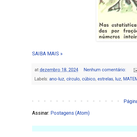
SAIBA MAIS »
at
dezembro 18, 2024
Nenhum comentário:
Labels:
ano-luz
,
círculo
,
cúbico
,
estrelas
,
luz
,
MATEM
Página
Assinar:
Postagens (Atom)