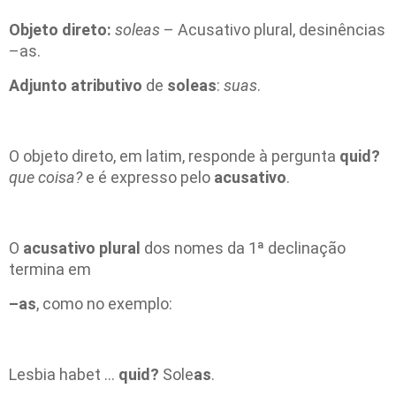
Objeto direto:
soleas
– Acusativo plural, desinências
–as.
Adjunto atributivo
de
soleas
:
suas
.
O objeto direto, em latim, responde à pergunta
quid?
que coisa?
e é expresso pelo
acusativo
.
O
acusativo plural
dos nomes da 1ª declinação
termina em
–as
, como no exemplo:
Lesbia habet ...
quid?
Sole
as
.