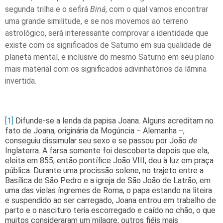
segunda trilha e o sefirá
Biná
, com o qual vamos encontrar
uma grande similitude, e se nos movemos ao terreno
astrológico, será interessante comprovar a identidade que
existe com os significados de Saturno em sua qualidade de
planeta mental, e inclusive do mesmo Saturno em seu plano
mais material com os significados adivinhatórios da lâmina
invertida.
[1]
Difunde-se a lenda da papisa Joana. Alguns acreditam no
fato de Joana, originária da Mogúncia ‒ Alemanha ‒,
conseguiu dissimular seu sexo e se passou por João
de
Inglaterra. A farsa somente foi descoberta depois que ela,
eleita em 855, então pontífice João VIII, deu à luz em praça
pública. Durante uma procissão solene, no trajeto entre a
Basílica de São Pedro e a igreja de São João de Latrão, em
uma das vielas íngremes de Roma, o papa estando na liteira
e suspendido ao ser carregado, Joana entrou em trabalho de
parto e o nascituro teria escorregado e caído no chão, o que
muitos consideraram um milagre; outros fiéis mais