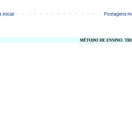
 inicial
Postagens ma
MÉTODO DE ENSINO: TRIVIUM ET