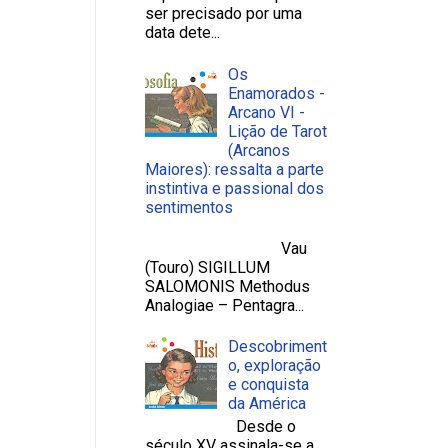
ser precisado por uma
data dete...
Os
Enamorados -
Arcano VI -
Lição de Tarot
(Arcanos
Maiores): ressalta a parte
instintiva e passional dos
sentimentos
Vau
(Touro) SIGILLUM
SALOMONIS Methodus
Analogiae – Pentagra...
Descobriment
o, exploração
e conquista
da América
Desde o
século XV assinala-se a