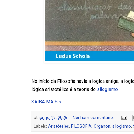
No início da Filosofia havia a lógica antiga, a lóg
lógica aristotélica é a teoria do
silogismo
.
SAIBA MAIS »
at
junho 19, 2026
Nenhum comentário:
Labels:
Aristóteles
,
FILOSOFIA
,
Organon
,
silogismo
,