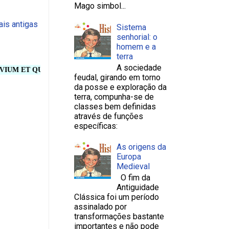
Mago simbol...
is antigas
Sistema
senhorial: o
homem e a
terra
A sociedade
 QUADRIVIUM. LUDUS SCHOLA - ESCOLA COOPERATIVA DE ENSINO (
feudal, girando em torno
da posse e exploração da
terra, compunha-se de
classes bem definidas
através de funções
específicas:
As origens da
Europa
Medieval
O fim da
Antiguidade
Clássica foi um período
assinalado por
transformações bastante
importantes e não pode