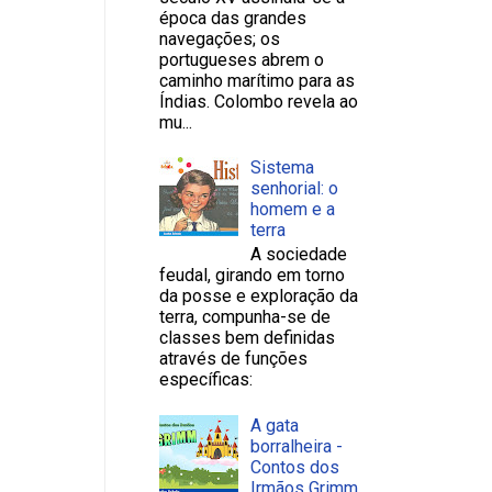
época das grandes
navegações; os
portugueses abrem o
caminho marítimo para as
Índias. Colombo revela ao
mu...
Sistema
senhorial: o
homem e a
terra
A sociedade
feudal, girando em torno
da posse e exploração da
terra, compunha-se de
classes bem definidas
através de funções
específicas:
A gata
borralheira -
Contos dos
Irmãos Grimm