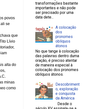
transformações bastante
importantes e não pode
ser precisado por uma
data dete...
dos povos
ali se
A colocação
dos
achava que
pronomes
oblíquos
ito Lívio
átonos
toriador,
No que tange à colocação
-iam
das palavras dentro duma
oração, é preciso atentar
is alta do
de maneira especial à
colocação dos pronomes
os,
oblíquos átonos.
a.C.
as minas
Descobriment
âneo como
o, exploração
e conquista
da América
Desde o
século XV assinala-se a