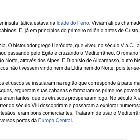
enínsula Itálica estava na
Idade do Ferro
. Viviam ali os chama
abinos. E, já em princípios do primeiro milênio antes de Cristo, 
. O historiador grego Heródoto, que viveu no século V a.C., 
nor, passando pelo Egito e cruzando o Mediterrâneo. O romano T
 Norte, através dos Alpes. E Dionísio de Alicarnasso, outro his
uscos não tivessem vindo nem da Lídia nem do Norte, pois ter-se
 os etruscos se instalaram na região que corresponde à parte ma
 bosques, ergueram suas cabanas e formaram os primeiros povoad
es eram tantos, que os etruscos prosperaram logo. No século X 
rer do século VIII descobriram e passaram a explorar numeros
 artesãos, eram bons comerciantes. Trataram de usar o Mediterr
iversos portos da
Europa Central
.