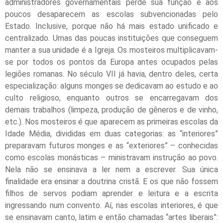
administradores governamentais perde sua função e aos
poucos desaparecem as escolas subvencionadas pelo
Estado. Inclusive, porque não há mais estado unificado e
centralizado. Umas das poucas instituições que conseguem
manter a sua unidade é a Igreja. Os mosteiros multiplicavam-
se por todos os pontos da Europa antes ocupados pelas
legiões romanas. No século VII já havia, dentro deles, certa
especialização: alguns monges se dedicavam ao estudo e ao
culto religioso, enquanto outros se encarregavam dos
demais trabalhos (limpeza, produção de gêneros e de vinho,
etc.). Nos mosteiros é que aparecem as primeiras escolas da
Idade Média, divididas em duas categorias: as “interiores”
preparavam futuros monges e as “exteriores” – conhecidas
como escolas monásticas – ministravam instrução ao povo.
Nela não se ensinava a ler nem a escrever. Sua única
finalidade era ensinar a doutrina cristã. E os que não fossem
filhos de servos podiam aprender e leitura e a escrita
ingressando num convento. Aí, nas escolas interiores, é que
se ensinavam canto, latim e então chamadas “artes liberais”: