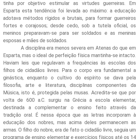
tinha por objetivo estimular as virtudes guerreiras. Em
Esparta esta tendência foi levada ao máximo: a educação
adotava métodos rígidos e brutais, para formar guerreiros
fortes e corajosos; desde cedo, sob a tutela oficial, os
meninos preparavam-se para ser soldados e as meninas
esposas e mães de soldados.
A disciplina era menos severa em Atenas do que em
Esparta, mas o ideal de perfeição física mantinha-se intacto.
Haviam leis que regulavam a frequências às escolas dos
filhos de cidadãos livres. Para o corpo era fundamental a
ginástica, enquanto o cultivo do espírito se dava pela
filosofia, arte e literatura, disciplinas componentes da
Música, isto é, protegida pelas musas. Acredita-se que por
volta de 600 a.C. surgiu na Grécia a escola elementar,
destinada a complementar o ensino feito através da
tradição oral. É nessa época que as letras incorporam à
educação dos nobres, mas acima deles permanecem as
armas. O filho do nobre, era de fato o cidadão livre, seguia um
programa de ensino elementar e exercícios físicos até os 14