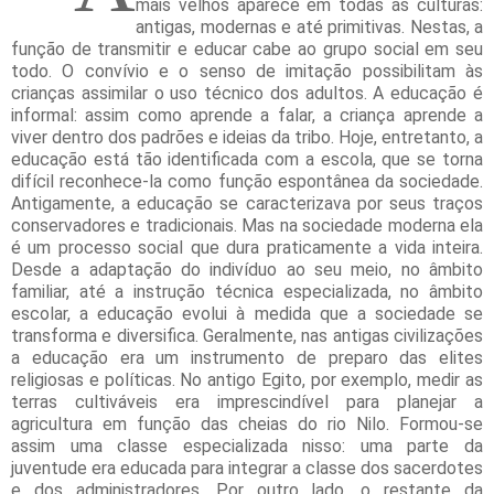
mais velhos aparece em todas as culturas:
antigas, modernas e até primitivas. Nestas, a
função de transmitir e educar cabe ao grupo social em seu
todo. O convívio e o senso de imitação possibilitam às
crianças assimilar o uso técnico dos adultos. A educação é
informal: assim como aprende a falar, a criança aprende a
viver dentro dos padrões e ideias da tribo. Hoje, entretanto, a
educação está tão identificada com a escola, que se torna
difícil reconhece-la como função espontânea da sociedade.
Antigamente, a educação se caracterizava por seus traços
conservadores e tradicionais. Mas na sociedade moderna ela
é um processo social que dura praticamente a vida inteira.
Desde a adaptação do indivíduo ao seu meio, no âmbito
familiar, até a instrução técnica especializada, no âmbito
escolar, a educação evolui à medida que a sociedade se
transforma e diversifica. Geralmente, nas antigas civilizações
a educação era um instrumento de preparo das elites
religiosas e políticas. No antigo Egito, por exemplo, medir as
terras cultiváveis era imprescindível para planejar a
agricultura em função das cheias do rio Nilo. Formou-se
assim uma classe especializada nisso: uma parte da
juventude era educada para integrar a classe dos sacerdotes
e dos administradores. Por outro lado, o restante da